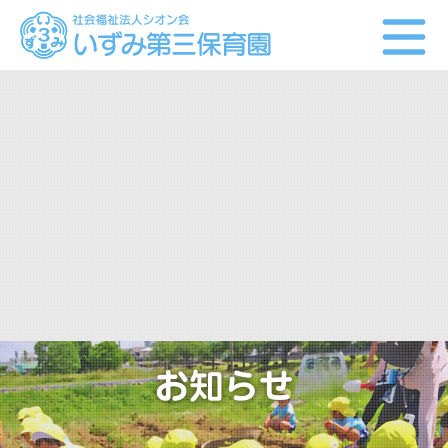
お知らせ
園の様子
BLOG（ブログ）
当園について
方針・目標・内容
園の概要
施設の紹介
お知らせ
資料ダウンロード
園での生活