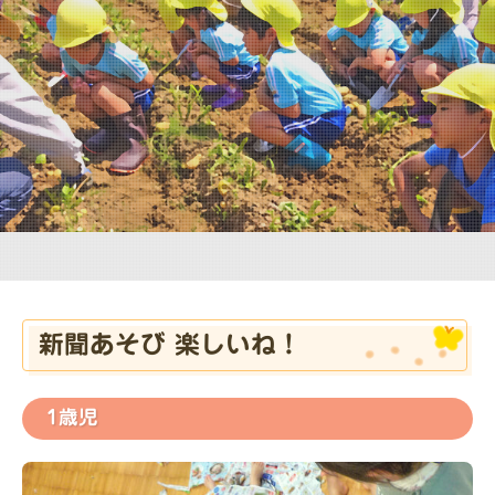
保育時間・保育料
園での一日
年間行事
求人情報
お問い合わせ
アクセス
よくある質問
お問い合わせ
新聞あそび 楽しいね！
関連リンク
1歳児