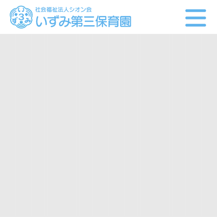
お知らせ
園の様子
BLOG（ブログ）
当園について
方針・目標・内容
園の概要
施設の紹介
資料ダウンロード
園での生活