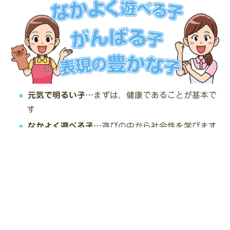
元気で明るい子
…まずは、健康であることが基本で
す
なかよく遊べる子
…遊びの中から社会性を学びます
がんばる子
…何にでもチャレンジする積極性を育み
ます
表現の豊かな子
…言葉や音楽、造形絵画などを通し
て豊かな表現ができ、頑張る力を養い、自己を発揮
できますように
「ひかりのこどもらしく歩みましょう」