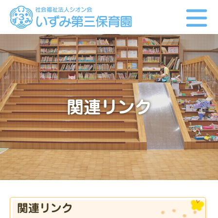
お知らせ
園の様子
BLOG（ブログ）
関連リンク
当園について
方針・目標・内容
園の概要
施設の紹介
資料ダウンロード
園での生活
関連リンク